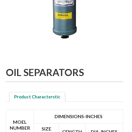
ACCUMULATORS / RECEIVERS
THERMAL TUBE / SHEET
OIL SEPARATORS
Product Characterstic
DIMENSIONS-INCHES
MOEL
NUMBER
SIZE
CENGTH
DIA. INCHES