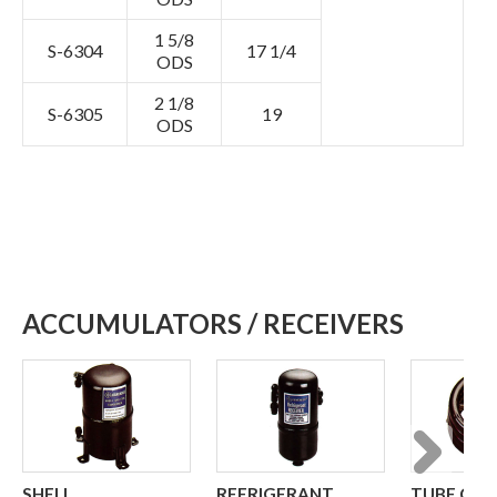
1 5/8
S-6304
17 1/4
ODS
2 1/8
S-6305
19
ODS
ACCUMULATORS / RECEIVERS
SHELL
REFRIGERANT
TUBE CO
Next