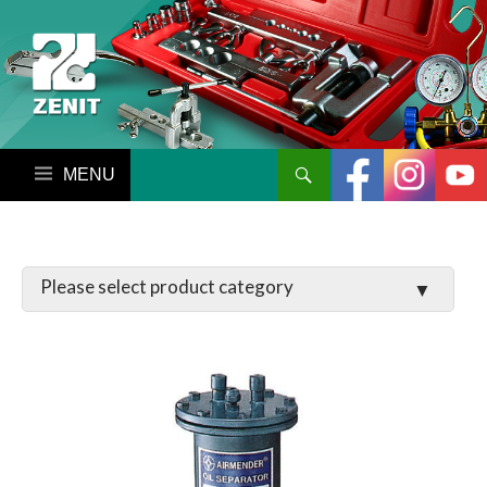
搜尋
跳至內容區
LATCHES / HINGES
VALVE
MANIFOLD SET / GAUGE
PARTS
TOOL