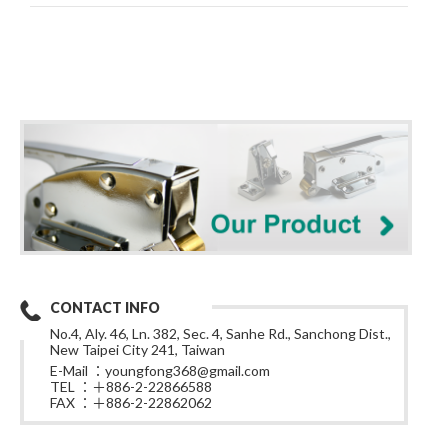
CONTACT INFO
No.4, Aly. 46, Ln. 382, Sec. 4, Sanhe Rd., Sanchong Dist.,
New Taipei City 241, Taiwan
E-Mail ：
youngfong368@gmail.com
TEL ：＋886-2-22866588
FAX ：＋886-2-22862062