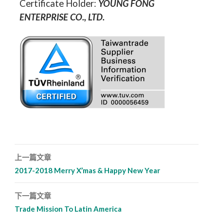
Certificate Holder:
YOUNG FONG
ENTERPRISE CO., LTD.
上一篇文章
文章導覽列
2017-2018 Merry X’mas & Happy New Year
下一篇文章
Trade Mission To Latin America